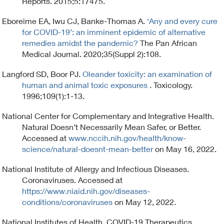
Reports. 2015;5:17475.
Eboreime EA, Iwu CJ, Banke-Thomas A.
‘Any and every cure
for COVID-19’: an imminent epidemic of alternative
remedies amidst the pandemic?
The Pan African
Medical Journal. 2020;35(Suppl 2):108.
Langford SD, Boor PJ.
Oleander toxicity: an examination of
human and animal toxic exposures
. Toxicology.
1996;109(1):1-13.
National Center for Complementary and Integrative Health.
Natural Doesn’t Necessarily Mean Safer, or Better.
Accessed at
www.nccih.nih.gov/health/know-
science/natural-doesnt-mean-better
on May 16, 2022.
National Institute of Allergy and Infectious Diseases.
Coronaviruses. Accessed at
https://www.niaid.nih.gov/diseases-
conditions/coronaviruses
on May 12, 2022.
National Institutes of Health. COVID-19 Therapeutics