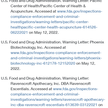
U.S. Food and Drug Administration. Warning Letter: Pacific
Center of Health/Pacific Center of Health &
Acupuncture. Accessed at
www.fda.gov/inspections-
compliance-enforcement-and-criminal-
investigations/warning-letters/pacific-center-
healthpacific-center-health-acupuncture-614526-
06222021
on May 12, 2022.
U.S. Food and Drug Administration. Warning Letter: Phoenix
Biotechnology, Inc. Accessed at
www.fda.gov/inspections-compliance-enforcement-
and-criminal-investigations/warning-letters/phoenix-
biotechnology-inc-612178-12152020
on May 12,
2022.
U.S. Food and Drug Administration. Warning Letter:
Ravenscroft Apothecary, Inc. DBA Ravenscroft
Escentials. Accessed at
www.fda.gov/inspections-
compliance-enforcement-and-criminal-
investigations/warning-letters/ravenscroft-apothecary-
inc-dba-ravenscroft-escentials-613639-03122021
on