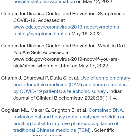
hospitalizations-vaccination
on May 12, 2022.
Centers for Disease Control and Prevention. Symptoms of
COVID-19. Accessed at
www.cdc.gov/coronavirus/2019-ncov/symptoms-
testing/symptoms.html
on May 16, 2022.
Centers for Disease Control and Prevention. What To Do If
You Are Sick. Accessed at
www.cdc.gov/coronavirus/2019-ncov/if-you-are-
sick/steps-when-sick.html on May 17, 2022.
Charan J, Bhardwaj P, Dutta S, et al.
Use of complementary
and alternative medicine (CAM) and home remedies
by COVID-19 patients: a telephonic survey
. Indian
Journal of Clinical Biochemistry. 2020;36(1):1-4.
Coghlan ML, Maker G, Crighton E, et al.
Combined DNA,
toxicological and heavy metal analyses provides an
auditing toolkit to improve pharmacovigilance of
traditional Chinese medicine (TCM)
. Scientific