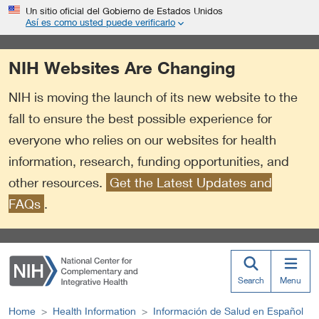
S
Link
Un sitio oficial del Gobierno de Estados Unidos
k
to
Así es como usted puede verificarlo
i
External
p
Link
NIH Websites Are Changing
t
Policy
o
NIH is moving the launch of its new website to the
m
a
fall to ensure the best possible experience for
i
everyone who relies on our websites for health
n
information, research, funding opportunities, and
c
o
other resources.
Get the Latest Updates and
n
FAQs
.
t
e
n
t
Search
Menu
Home
Health Information
Información de Salud en Español