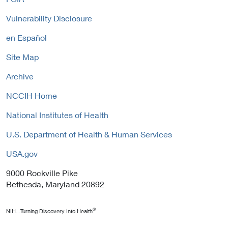
i
c
P
n
y
Vulnerability Disclosure
o
k
l
P
en Español
i
o
c
Site Map
l
y
i
Archive
c
y
NCCIH Home
National Institutes of Health
U.S. Department of Health & Human Services
USA.gov
9000 Rockville Pike
Bethesda, Maryland 20892
®
NIH...Turning Discovery Into Health