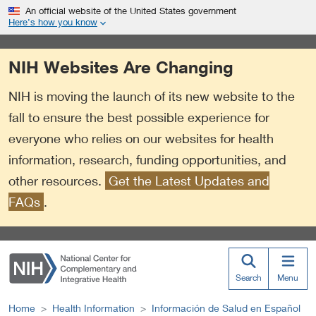
S
Link
An official website of the United States government
k
to
Here’s how you know
i
External
p
Link
NIH Websites Are Changing
t
Policy
o
NIH is moving the launch of its new website to the
m
a
fall to ensure the best possible experience for
i
everyone who relies on our websites for health
n
information, research, funding opportunities, and
c
o
other resources.
Get the Latest Updates and
n
FAQs
.
t
e
n
t
Search
Menu
Home
Health Information
Información de Salud en Español