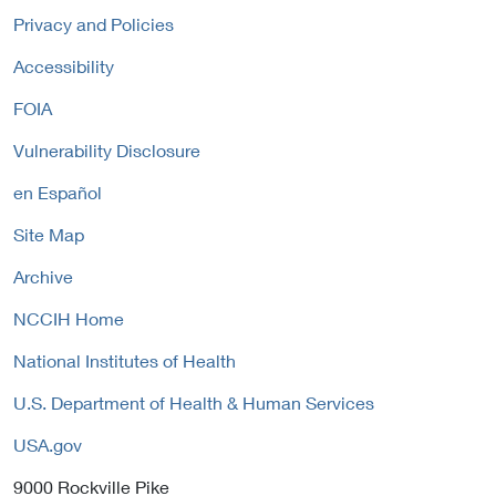
l
n
P
Privacy and Policies
L
a
o
i
Accessibility
l
l
n
L
i
FOIA
k
i
c
P
n
y
Vulnerability Disclosure
o
k
l
P
en Español
i
o
c
Site Map
l
y
i
Archive
c
y
NCCIH Home
National Institutes of Health
U.S. Department of Health & Human Services
USA.gov
9000 Rockville Pike