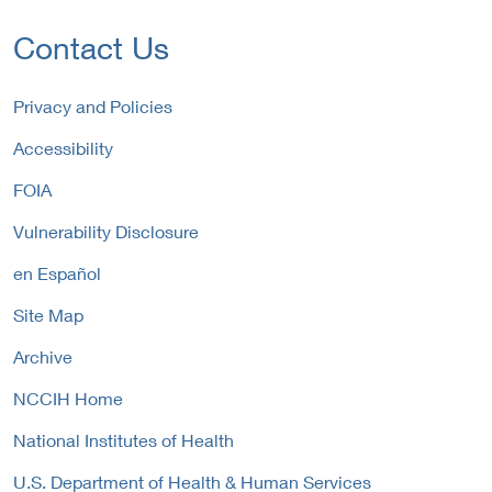
x
L
r
t
i
Contact Us
n
e
n
a
r
k
l
n
P
Privacy and Policies
L
a
o
i
Accessibility
l
l
n
L
i
FOIA
k
i
c
P
n
y
Vulnerability Disclosure
o
k
l
P
en Español
i
o
c
Site Map
l
y
i
Archive
c
y
NCCIH Home
National Institutes of Health
U.S. Department of Health & Human Services