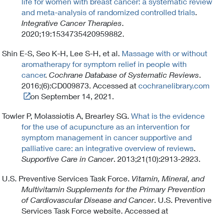
life for women with breast cancer: a systematic review
and meta-analysis of randomized controlled trials
.
Integrative Cancer Therapies
.
2020;19:1534735420959882.
Shin E-S, Seo K-H, Lee S-H, et al.
Massage with or without
aromatherapy for symptom relief in people with
cancer
.
Cochrane Database of Systematic Reviews
.
2016;(6):CD009873. Accessed at
cochranelibrary.com
Link
on September 14, 2021.
t
Towler P, Molassiotis A, Brearley SG.
What is the evidence
o
for the use of acupuncture as an intervention for
E
symptom management in cancer supportive and
x
palliative care: an integrative overview of reviews
.
t
Supportive Care in Cancer
. 2013;21(10):2913-2923.
e
r
U.S. Preventive Services Task Force.
Vitamin, Mineral, and
n
Multivitamin Supplements for the Primary Prevention
a
of Cardiovascular Disease and Cancer
. U.S. Preventive
l
Services Task Force website. Accessed at
L