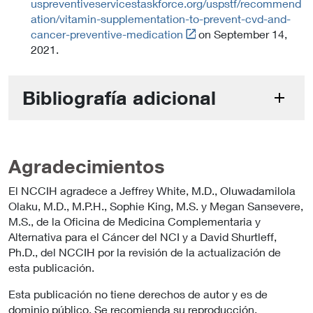
uspreventiveservicestaskforce.org/uspstf/recommend
i
ation/vitamin-supplementation-to-prevent-cvd-and-
n
Link
cancer-preventive-medication
on September 14,
k
t
2021.
P
o
o
E
l
Bibliografía adicional
x
i
t
c
e
y
r
n
Agradecimientos
a
l
El NCCIH agradece a Jeffrey White, M.D., Oluwadamilola
L
Olaku, M.D., M.P.H., Sophie King, M.S. y Megan Sansevere,
i
M.S., de la Oficina de Medicina Complementaria y
n
Alternativa para el Cáncer del NCI y a David Shurtleff,
k
Ph.D., del NCCIH por la revisión de la actualización de
P
esta publicación.
o
Esta publicación no tiene derechos de autor y es de
l
dominio público. Se recomienda su reproducción.
i