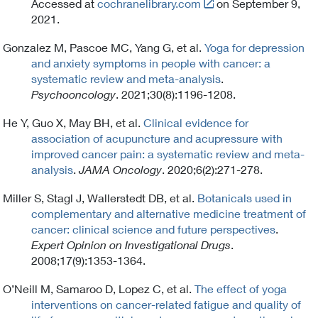
Link
Accessed at
cochranelibrary.com
on September 9,
t
2021.
o
Gonzalez M, Pascoe MC, Yang G, et al.
Yoga for depression
E
and anxiety symptoms in people with cancer: a
x
systematic review and meta-analysis
.
t
Psychooncology
. 2021;30(8):1196-1208.
e
r
He Y, Guo X, May BH, et al.
Clinical evidence for
n
association of acupuncture and acupressure with
a
improved cancer pain: a systematic review and meta-
l
analysis
.
JAMA Oncology
. 2020;6(2):271-278.
L
i
Miller S, Stagl J, Wallerstedt DB, et al.
Botanicals used in
n
complementary and alternative medicine treatment of
k
cancer: clinical science and future perspectives
.
P
Expert Opinion on Investigational Drugs
.
o
2008;17(9):1353-1364.
l
i
O’Neill M, Samaroo D, Lopez C, et al.
The effect of yoga
c
interventions on cancer-related fatigue and quality of
y