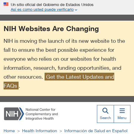
S
Link
Un sitio oficial del Gobierno de Estados Unidos
k
to
Así es como usted puede verificarlo
i
External
p
Link
NIH Websites Are Changing
t
Policy
o
NIH is moving the launch of its new website to the
m
a
fall to ensure the best possible experience for
i
everyone who relies on our websites for health
n
information, research, funding opportunities, and
c
o
other resources.
Get the Latest Updates and
n
FAQs
.
t
e
n
t
Search
Menu
Home
Health Information
Información de Salud en Español