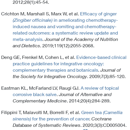
2012;28(1):45-54.
Crichton M, Marshall S, Marx W, et al.
Efficacy of ginger
(Zingiber officinale)
in ameliorating chemotherapy-
induced nausea and vomiting and chemotherapy-
related outcomes: a systematic review update and
meta-analysis
.
Journal of the Academy of Nutrition
and Dietetics
. 2019;119(12):2055-2068.
Deng GE, Frenkel M, Cohen L, et al.
Evidence-based clinical
practice guidelines for integrative oncology:
complementary therapies and botanicals
.
Journal of
the Society for Integrative Oncology
. 2009;7(3):85-120.
Eastman KL, McFarland LV, Raugi GJ.
A review of topical
corrosive black salve
.
Journal of Alternative and
Complementary Medicine
. 2014;20(4):284-289.
Filippini T, Malavolti M, Borrelli F, et al.
Green tea
(Camellia
sinensis)
for the prevention of cancer
.
Cochrane
Database of Systematic Reviews
. 2020;3(3):CD005004.